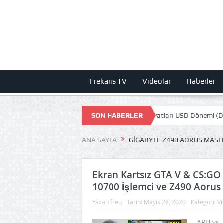
Frekans TV
Videolar
Haberler
n ZAMLA 1000 TL Olmuş! STEAM Oyun fiyatları USD Dönemi (Dolar)
SON HABERLER
ANA SAYFA
GIGABYTE Z490 AORUS MAST
Ekran Kartsız GTA V & CS:GO 
10700 İşlemci ve Z490 Aorus
Yazar:
freq
Tarih:
Mayıs 28, 2020
Kategori:
Vi
APU vs. 