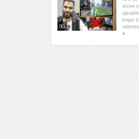
birimi 
oynadı
boşta 3
videomu