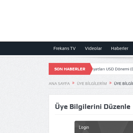
Frekans TV
Videolar
Haberler
un ZAMLA 1000 TL Olmuş! STEAM Oyun fiyatları USD Dönemi (Dolar)
SON HABERLER
ANA SAYFA
ÜYE BILGILERIM
ÜYE BILG
Üye Bilgilerini Düzenle
Login