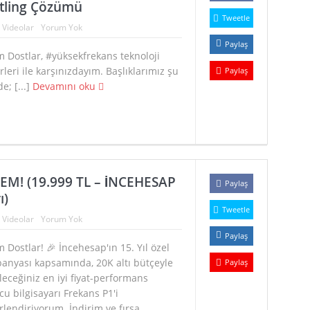
ttling Çözümü
Tweetle
:
Videolar
Yorum Yok
Paylaş
 Dostlar, #yüksekfrekans teknoloji
leri ile karşınızdayım. Başlıklarımız şu
Paylaş
de; [...]
Devamını oku
TEM! (19.999 TL – İNCEHESAP
Paylaş
ı)
Tweetle
:
Videolar
Yorum Yok
Paylaş
 Dostlar! 🎉 İncehesap'ın 15. Yıl özel
anyası kapsamında, 20K altı bütçeyle
Paylaş
leceğiniz en iyi fiyat-performans
u bilgisayarı Frekans P1'i
lendiriyorum. İndirim ve fırsa...