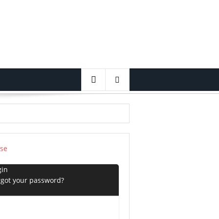
ose
gin
 ‘den Windows Kurmak😱🔥
rgot your password?