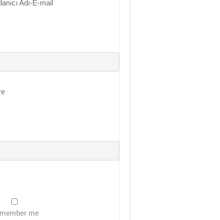
lanıcı Adı-E-mail
ing Çözümü
arı)
re
member me