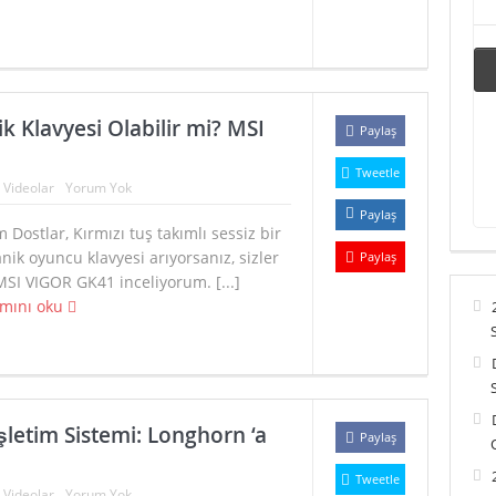
 Klavyesi Olabilir mi? MSI
Paylaş
Tweetle
:
Videolar
Yorum Yok
Paylaş
 Dostlar, Kırmızı tuş takımlı sessiz bir
ik oyuncu klavyesi arıyorsanız, sizler
Paylaş
MSI VIGOR GK41 inceliyorum. [...]
mını oku
şletim Sistemi: Longhorn ‘a
Paylaş
Tweetle
:
Videolar
Yorum Yok