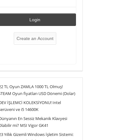
22 TL Oyun ZAMLA 1000 TL Olmuş!
STEAM Oyun fiyatları USD Dönemi (Dolar)
DEV İŞLEMCİ KOLEKSİYONU! Intel
Serüveni ve i5 14600K
Dünyanın En Sessiz Mekanik Klavyesi
Olabilir mi? MSI Vigor GK41
23 Yıllık Gizemli Windows İşletim Sistemi: