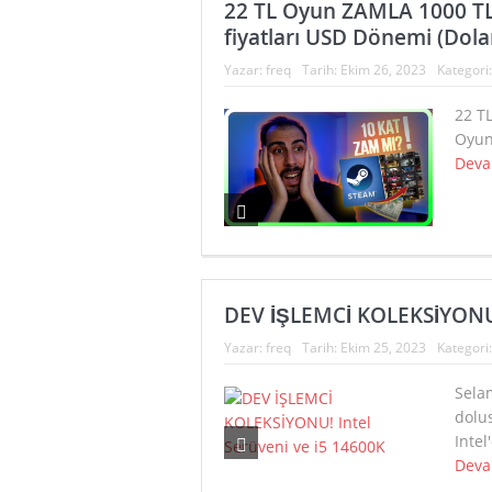
22 TL Oyun ZAMLA 1000 T
Apple Uyumlu K
fiyatları USD Dönemi (Dola
Uygun Fiyata H
Yazar:
freq
Tarih:
Ekim 26, 2023
Kategori
F/P KRALI FRE
22 T
Oyun 
Deva
DEV İŞLEMCİ KOLEKSİYONU! 
Yazar:
freq
Tarih:
Ekim 25, 2023
Kategori
Sela
dolus
Intel
Deva