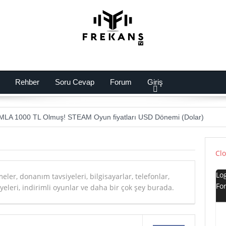
Rehber
Soru Cevap
Forum
Giriş
MLA 1000 TL Olmuş! STEAM Oyun fiyatları USD Dönemi (Dolar)
OLEKSİYONU! Intel Serüveni ve i5 14600K
Cl
ssiz Mekanik Klavyesi Olabilir mi? MSI Vigor GK41
Lo
li Windows İşletim Sistemi: Longhorn ‘a Yolculuk
2023 Yılında CD
ler, donanım tavsiyeleri, bilgisayarlar, telefonlar,
Fo
leri, indirimli oyunlar ve daha bir çok şey burada.
stemi Geliyor! Xiaomi 14 MIUI Yerine HyperOS
mciye Hava Soğutma Takarsak Ne Olur? 14900K Asus Z790 PRO WiFi