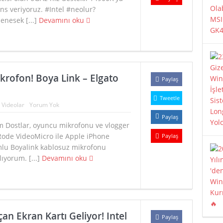
ns veriyoruz. #Intel #neolur?
enesek [...]
Devamını oku
rofon! Boya Link – Elgato
Paylaş
Tweetle
:
Videolar
Yorum Yok
Paylaş
m Dostlar, oyuncu mikrofonu ve vlogger
 Rode VideoMicro ile Apple iPhone
Paylaş
lu Boyalink kablosuz mikrofonu
lıyorum. [...]
Devamını oku
n Ekran Kartı Geliyor! Intel
Paylaş