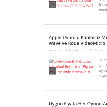
freka
#ned
Apple Uyumlu Kablosuz Mik
Wave ve Rode VideoMicro
Yazar:
freq
Tarih:
Ekim 16, 2023
Kategori
Sela
için
uyum
kıyas
Uygun Fiyata Her Oyunu Aça