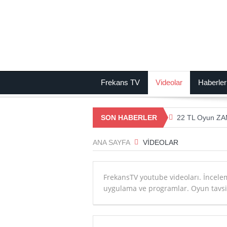
Frekans TV
Videolar
Haberler
SON HABERLER
22 TL Oyun ZA
DEV İŞLEMCİ K
ANA SAYFA
VIDEOLAR
Dünyanın En Se
23 Yıllık Gizem
FrekansTV youtube videoları. İnceleme
uygulama ve programlar. Oyun tavsiye
Yeni İşletim Si
En Güçlü İşle