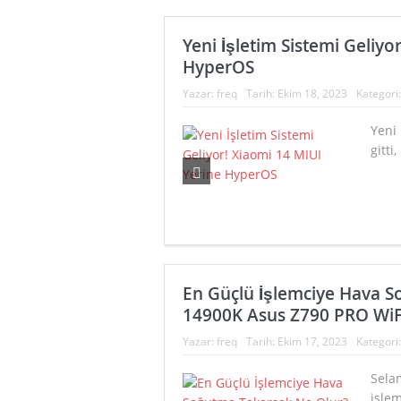
Yeni İşletim Sistemi Geliyo
HyperOS
Yazar:
freq
Tarih:
Ekim 18, 2023
Kategori
Yeni 
gitti
En Güçlü İşlemciye Hava 
14900K Asus Z790 PRO WiF
Yazar:
freq
Tarih:
Ekim 17, 2023
Kategori
Sela
işlem