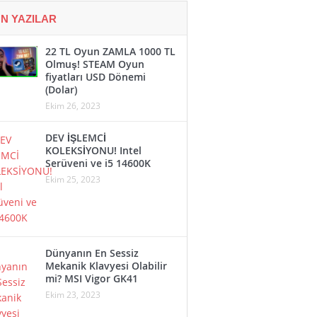
N YAZILAR
22 TL Oyun ZAMLA 1000 TL
Olmuş! STEAM Oyun
fiyatları USD Dönemi
(Dolar)
Ekim 26, 2023
DEV İŞLEMCİ
KOLEKSİYONU! Intel
Serüveni ve i5 14600K
Ekim 25, 2023
Dünyanın En Sessiz
Mekanik Klavyesi Olabilir
mi? MSI Vigor GK41
Ekim 23, 2023