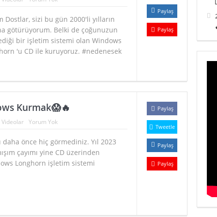
Paylaş
 Dostlar, sizi bu gün 2000'li yılların
na götürüyorum. Belki de çoğunuzun
Paylaş
diği bir işletim sistemi olan Windows
horn 'u CD ile kuruyoruz. #nedenesek
dows Kurmak😱🔥
Paylaş
:
Videolar
Yorum Yok
Tweetle
 daha önce hiç görmediniz. Yıl 2023
Paylaş
ışım çayımı yine CD üzerinden
ows Longhorn işletim sistemi
Paylaş