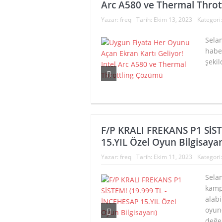
Arc A580 ve Thermal Thro
Yazar:
freq
Tarih:
Ekim 13, 2023
Kategori
Selam
haber
şekil
F/P KRALI FREKANS P1 SİS
15.YIL Özel Oyun Bilgisayar
Yazar:
freq
Tarih:
Ekim 11, 2023
Kategori
Selam
kamp
alabi
oyunc
değer