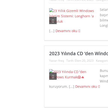
Selam
başı
bilme
Long
[...]
Devamını oku
2023 Yılında CD ‘den Win
Yazar:
freq
Tarih:
Ekim 20, 2023
Kategori
Bunu
kapm
Wind
kuruyorum. [...]
Devamını oku