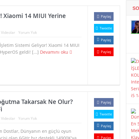
SO
r! Xiaomi 14 MIUI Yerine
Paylaş
Tweetle
:
Videolar
Yorum Yok
Paylaş
İşletim Sistemi Geliyor! Xiaomi 14 MIUI
, HyperOS geldi! [...]
Devamını oku
Paylaş
Soğutma Takarsak Ne Olur?
Paylaş
i
Tweetle
:
Videolar
Yorum Yok
Paylaş
m Dostlar, Dünyanın en güçlü oyun
cisi olan 6GHz hız destekli 14900K'ya
Paylaş