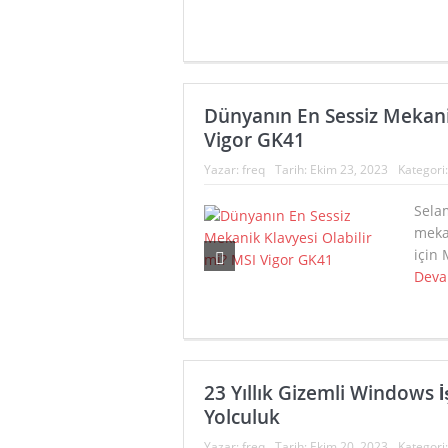
Dünyanın En Sessiz Mekanik
Vigor GK41
Yazar:
freq
Tarih:
Ekim 23, 2023
Kategori
Selam
mekan
için 
Deva
23 Yıllık Gizemli Windows İ
Yolculuk
Yazar:
freq
Tarih:
Ekim 20, 2023
Kategori