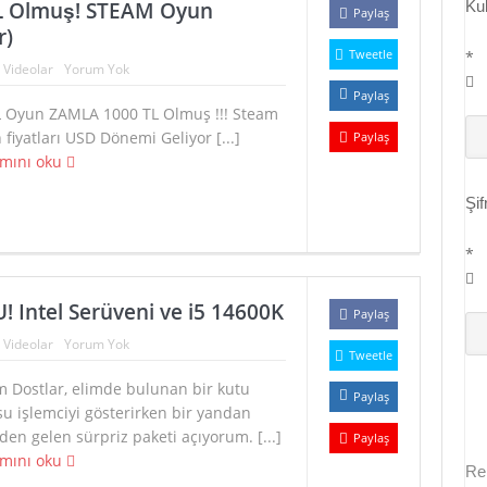
L Olmuş! STEAM Oyun
Kul
Paylaş
ablosuz Mikrofon! Boya Link – Elgato Wave ve Rode VideoMicro
r)
Tweetle
er Oyunu Açan Ekran Kartı Geliyor! Intel Arc A580 ve Thermal Throttl
*
:
Videolar
Yorum Yok
Paylaş
KANS P1 SİSTEM! (19.999 TL – İNCEHESAP 15.YIL Özel Oyun Bilgisay
L Oyun ZAMLA 1000 TL Olmuş !!! Steam
fiyatları USD Dönemi Geliyor [...]
Paylaş
mını oku
Şif
*
Intel Serüveni ve i5 14600K
Paylaş
:
Videolar
Yorum Yok
Tweetle
m Dostlar, elimde bulunan bir kutu
Paylaş
u işlemciyi gösterirken bir yandan
'den gelen sürpriz paketi açıyorum. [...]
Paylaş
mını oku
Re