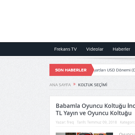
Frekans TV
Videolar
Haberler
n ZAMLA 1000 TL Olmuş! STEAM Oyun fiyatları USD Dönemi (Dolar)
SON HABERLER
ANA SAYFA
KOLTUK SEÇIMI
Babamla Oyuncu Koltuğu İnce
TL Yayın ve Oyuncu Koltuğu
Yazar:
freq
Tarih:
Temmuz 09, 2018
Kategori
Oyuncu k