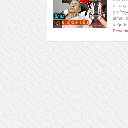
ucuz ça
profesy
almak d
değerle
Devamı