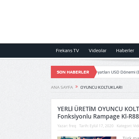
Frekans TV
Videolar
Haberler
un ZAMLA 1000 TL Olmuş! STEAM Oyun fiyatları USD Dönemi (Dolar)
SON HABERLER
ANA SAYFA
OYUNCU KOLTUKLARI
YERLİ ÜRETİM OYUNCU KOLTU
Fonksiyonlu Rampage Kl-R88 (
Yazar:
freq
Tarih:
Eylül 17, 2020
Kategori:
Vid
Türk ma