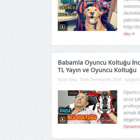
videomu
destekl
yakında
http://
oku
Babamla Oyuncu Koltuğu İnce
TL Yayın ve Oyuncu Koltuğu
Yazar:
freq
Tarih:
Temmuz 09, 2018
Kategori
Oyuncu k
ucuz ça
profesy
almak d
değerle
Devamı