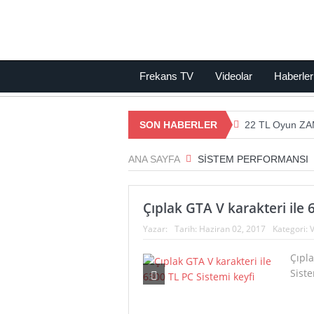
Frekans TV
Videolar
Haberler
SON HABERLER
22 TL Oyun ZA
DEV İŞLEMCİ K
ANA SAYFA
SISTEM PERFORMANSI
Dünyanın En Se
Çıplak GTA V karakteri ile 
23 Yıllık Gizem
Yazar:
Tarih:
Haziran 02, 2017
Kategori:
V
Yeni İşletim Si
Çıpla
En Güçlü İşle
Siste
Apple Uyumlu K
Uygun Fiyata H