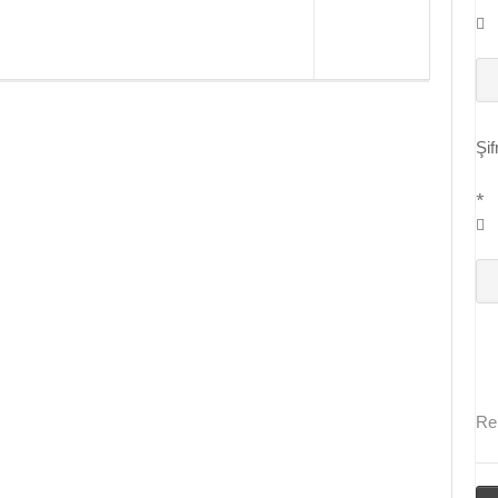
KANS P1 SİSTEM! (19.999 TL – İNCEHESAP 15.YIL Özel Oyun Bilgisay
Şif
*
Re