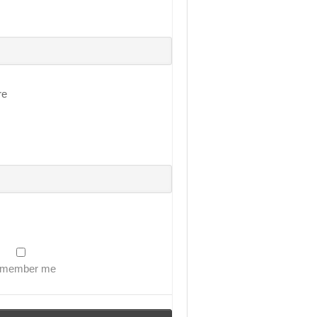
arı)
re
member me