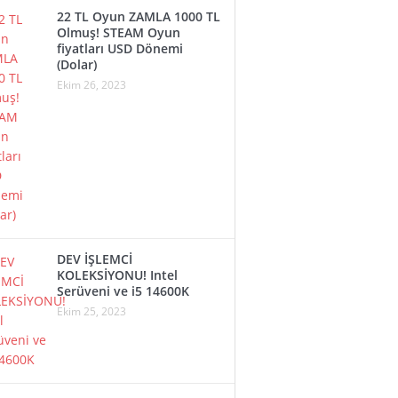
22 TL Oyun ZAMLA 1000 TL
Olmuş! STEAM Oyun
fiyatları USD Dönemi
(Dolar)
Ekim 26, 2023
DEV İŞLEMCİ
KOLEKSİYONU! Intel
Serüveni ve i5 14600K
Ekim 25, 2023