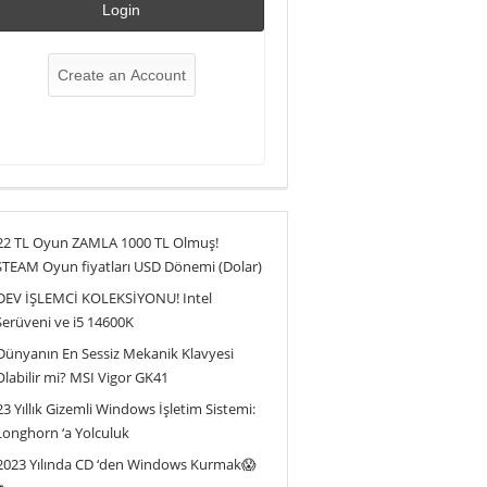
22 TL Oyun ZAMLA 1000 TL Olmuş!
STEAM Oyun fiyatları USD Dönemi (Dolar)
DEV İŞLEMCİ KOLEKSİYONU! Intel
Serüveni ve i5 14600K
Dünyanın En Sessiz Mekanik Klavyesi
Olabilir mi? MSI Vigor GK41
23 Yıllık Gizemli Windows İşletim Sistemi:
Longhorn ‘a Yolculuk
2023 Yılında CD ‘den Windows Kurmak😱