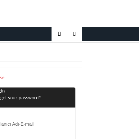
ose
gin
 ‘den Windows Kurmak😱🔥
rgot your password?
lanıcı Adı-E-mail
ing Çözümü