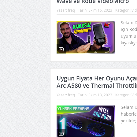
Wave ve Rode VideoMicro
Yazar:
freq
Tarih:
Ekim 16, 2023
Kategori:
Vid
Selam D
için Ro
uyumlu 
kıyaslıy
Uygun Fiyata Her Oyunu Açan 
Arc A580 ve Thermal Thrott
Yazar:
freq
Tarih:
Ekim 13, 2023
Kategori:
Vid
Selam D
haberler
şekilde; 