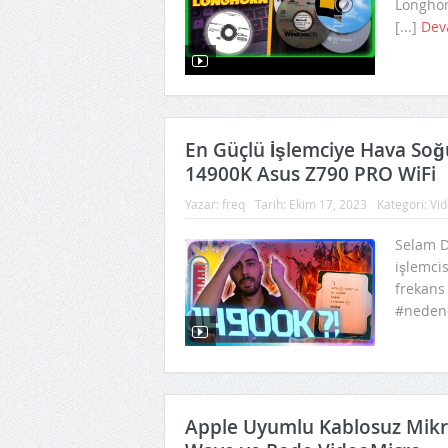
Longhor
[...]
Dev
En Güçlü İşlemciye Hava So
14900K Asus Z790 PRO WiFi
Yazar:
freq
Tarih:
Ekim 17, 2023
Kategori:
Vid
Selam D
işlemci
frekans
#nedene
Apple Uyumlu Kablosuz Mikro