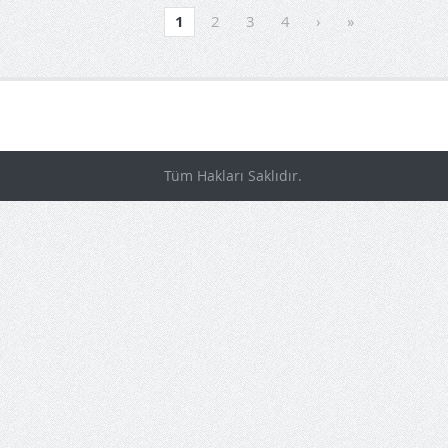
1
2
3
4
›
»
Tüm Hakları Saklıdır.