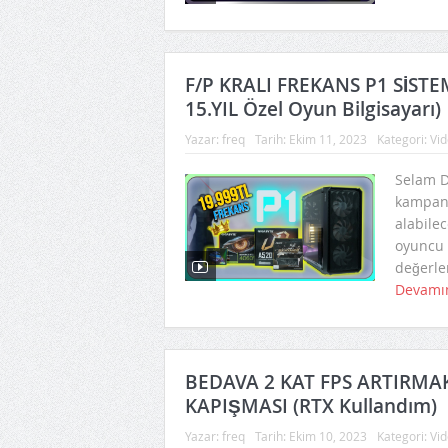
F/P KRALI FREKANS P1 SİSTE
15.YIL Özel Oyun Bilgisayarı)
Yazar:
freq
Tarih:
Ekim 11, 2023
Kategori:
Vid
Selam Do
kampany
alabilec
oyuncu b
değerlen
Devamı
BEDAVA 2 KAT FPS ARTIRMAK
KAPIŞMASI (RTX Kullandım)
Yazar:
freq
Tarih:
Ekim 10, 2023
Kategori:
Vid