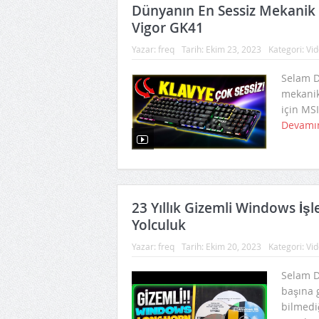
Dünyanın En Sessiz Mekanik K
Vigor GK41
Yazar:
freq
Tarih:
Ekim 23, 2023
Kategori:
Vid
Selam Do
mekanik
için MSI
Devamı
23 Yıllık Gizemli Windows İşl
Yolculuk
Yazar:
freq
Tarih:
Ekim 20, 2023
Kategori:
Vid
Selam Do
başına 
bilmedi