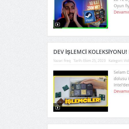
Oyun fiy
Devamı
DEV İŞLEMCİ KOLEKSİYONU! In
Yazar:
freq
Tarih:
Ekim 25, 2023
Kategori:
Vid
Selam D
dolusu 
Intel'de
Devamı