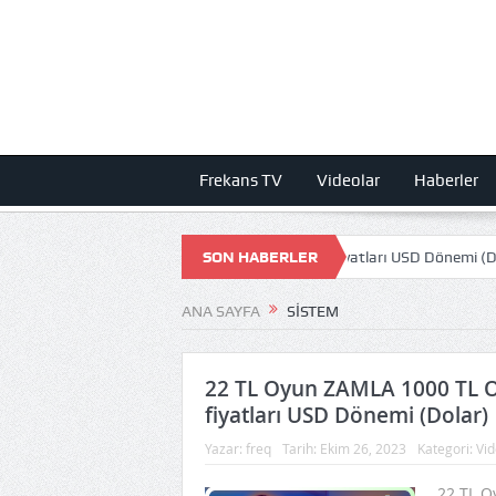
Frekans TV
Videolar
Haberler
AMLA 1000 TL Olmuş! STEAM Oyun fiyatları USD Dönemi (Dolar)
SON HABERLER
DEV
ANA SAYFA
SISTEM
22 TL Oyun ZAMLA 1000 TL 
fiyatları USD Dönemi (Dolar)
Yazar:
freq
Tarih:
Ekim 26, 2023
Kategori:
Vid
22 TL O