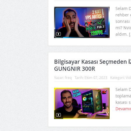
Selam D
rehber 
sonrası
mi? Nvid
aldım. [
Bilgisayar Kasası Seçmeden İ
GUNGNIR 300R
Yazar:
freq
Tarih:
Ekim 07, 2023
Kategori:
Vid
Selam Do
toplama
kasası s
Devamı