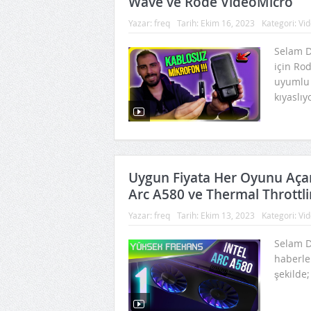
Wave ve Rode VideoMicro
Yazar:
freq
Tarih:
Ekim 16, 2023
Kategori:
Vid
Selam D
için Ro
uyumlu 
kıyaslıy
Uygun Fiyata Her Oyunu Açan 
Arc A580 ve Thermal Thrott
Yazar:
freq
Tarih:
Ekim 13, 2023
Kategori:
Vid
Selam D
haberler
şekilde; 