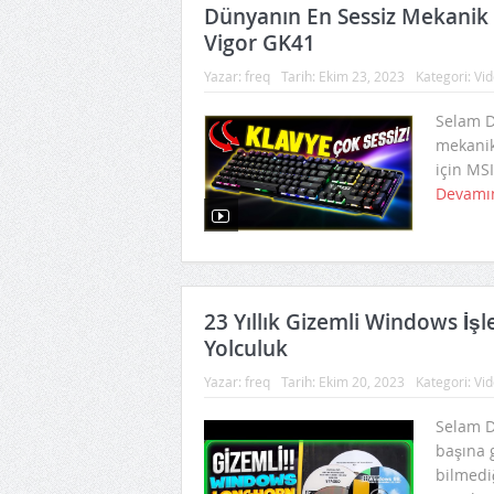
Dünyanın En Sessiz Mekanik K
Vigor GK41
Yazar:
freq
Tarih:
Ekim 23, 2023
Kategori:
Vid
Selam Do
mekanik
için MSI
Devamı
23 Yıllık Gizemli Windows İşl
Yolculuk
Yazar:
freq
Tarih:
Ekim 20, 2023
Kategori:
Vid
Selam Do
başına 
bilmedi