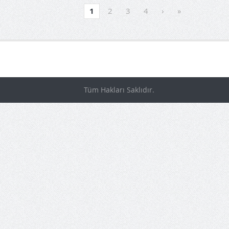
1
2
3
4
›
»
Tüm Hakları Saklıdır.