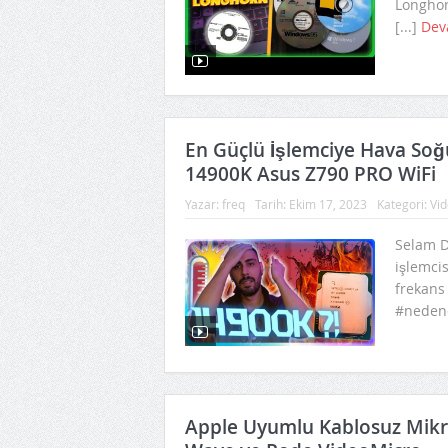
Longhor
[...]
Dev
En Güçlü İşlemciye Hava So
14900K Asus Z790 PRO WiFi
Yazar:
freq
Tarih:
Ekim 17, 2023
Kategori:
Vid
Selam D
işlemci
frekans
#nedene
Apple Uyumlu Kablosuz Mikro