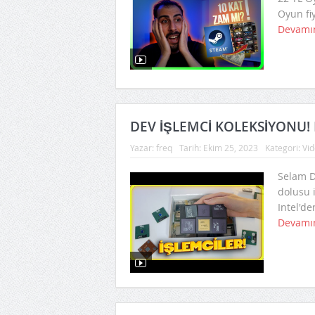
Oyun fiy
Devamı
DEV İŞLEMCİ KOLEKSİYONU! In
Yazar:
freq
Tarih:
Ekim 25, 2023
Kategori:
Vid
Selam D
dolusu 
Intel'de
Devamı