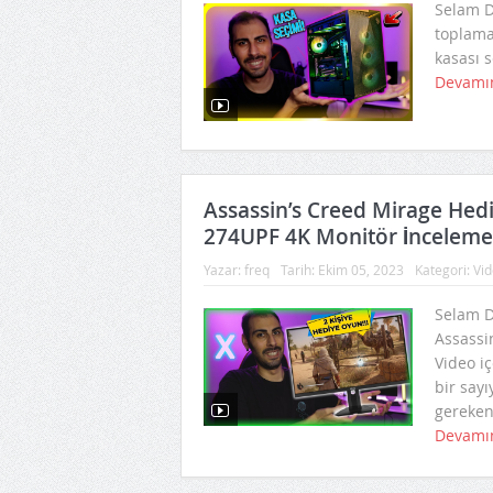
Selam Do
toplama
kasası s
Devamı
Assassin’s Creed Mirage He
274UPF 4K Monitör İnceleme
Yazar:
freq
Tarih:
Ekim 05, 2023
Kategori:
Vid
Selam Do
Assassi
Video i
bir say
gerekenl
Devamı