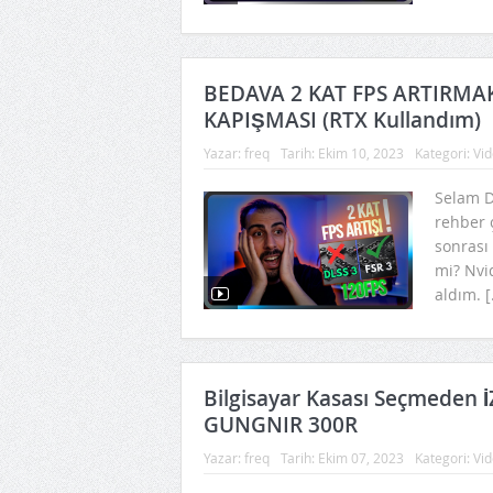
BEDAVA 2 KAT FPS ARTIRMAK
KAPIŞMASI (RTX Kullandım)
Yazar:
freq
Tarih:
Ekim 10, 2023
Kategori:
Vid
Selam D
rehber 
sonrası
mi? Nvid
aldım. [
Bilgisayar Kasası Seçmeden İ
GUNGNIR 300R
Yazar:
freq
Tarih:
Ekim 07, 2023
Kategori:
Vid