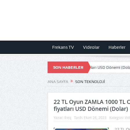
Frekans TV
Videolar
Haberler
MLA 1000 TL Olmuş! STEAM Oyun fiyatları USD Dönemi (Dolar)
SON HABERLER
DEV 
ANA SAYFA
SON TEKNOLOJI
22 TL Oyun ZAMLA 1000 TL 
fiyatları USD Dönemi (Dolar)
Yazar:
freq
Tarih:
Ekim 26, 2023
Kategori:
Vid
22 TL O