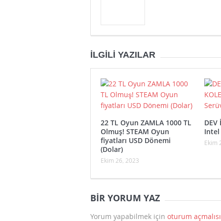
İLGILI YAZILAR
22 TL Oyun ZAMLA 1000 TL
DEV 
Olmuş! STEAM Oyun
Inte
fiyatları USD Dönemi
Ekim 
(Dolar)
Ekim 26, 2023
BIR YORUM YAZ
Yorum yapabilmek için
oturum açmalısı