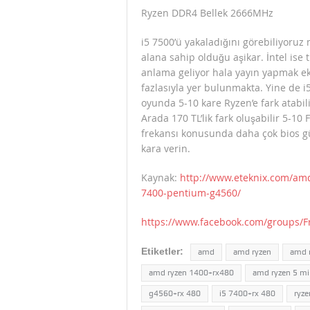
Ryzen DDR4 Bellek 2666MHz
i5 7500’ü yakaladığını görebiliyoruz
alana sahip olduğu aşikar. İntel ise
anlama geliyor hala yayın yapmak ek
fazlasıyla yer bulunmakta. Yine de i
oyunda 5-10 kare Ryzen’e fark atabili
Arada 170 TL’lik fark oluşabilir 5-10 
frekansı konusunda daha çok bios gü
kara verin.
Kaynak:
http://www.eteknix.com/am
7400-pentium-g4560/
https://www.facebook.com/groups/F
Etiketler:
amd
amd ryzen
amd 
amd ryzen 1400+rx480
amd ryzen 5 mi 
g4560+rx 480
i5 7400+rx 480
ryz