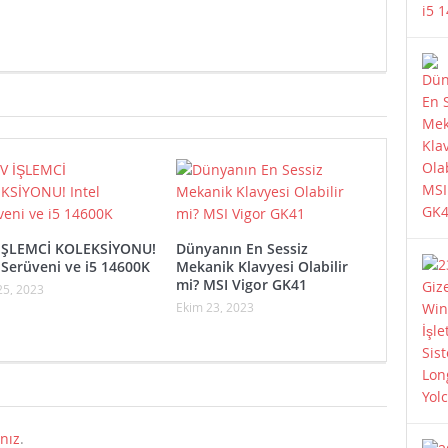
İŞLEMCİ KOLEKSİYONU!
Dünyanın En Sessiz
l Serüveni ve i5 14600K
Mekanik Klavyesi Olabilir
mi? MSI Vigor GK41
25, 2023
Ekim 23, 2023
nız
.