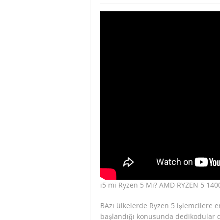
Uygun Fiyata He
F/P KRALI FREKA
i5 mi Ryzen 5 Mi? AMD RYZEN 5 140
BAzı ülkelerde Ryzen 5 işlemcilere 
başlandığı konusunda dedikodular da