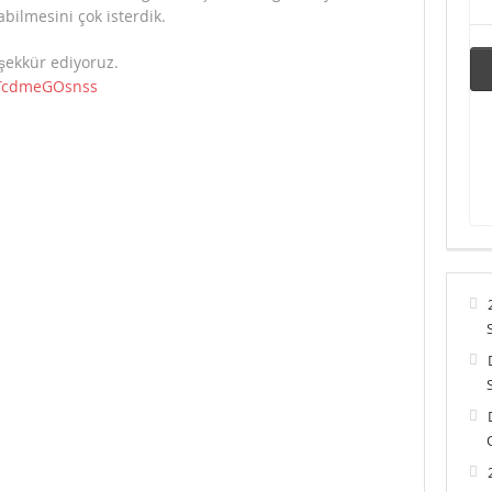
abilmesini çok isterdik.
şekkür ediyoruz.
=TcdmeGOsnss