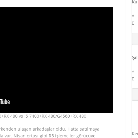
Kul
r Oyunu Açan Ekran Kartı Geliyor! Intel Arc A580 ve Thermal Throttling
NS P1 SİSTEM! (19.999 TL – İNCEHESAP 15.YIL Özel Oyun Bilgisayarı)
*
Şif
*
0+RX 480 vs İ5 7400+RX 480/G4560+RX 480
erkenden ulaşan arkadaşlar oldu. Hatta satılmaya
Re
 var. Nisan ortası gibi R5 işlemciler görücüye