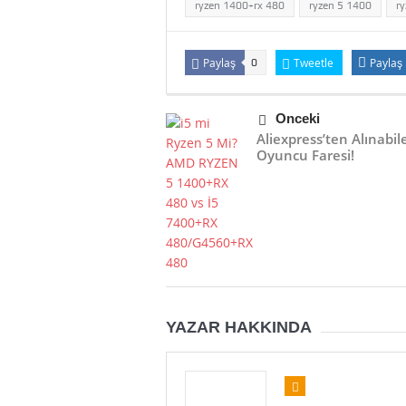
ryzen 1400+rx 480
ryzen 5 1400
r
Paylaş
Tweetle
Paylaş
0
Önceki
Aliexpress’ten Alınabil
Oyuncu Faresi!
YAZAR HAKKINDA