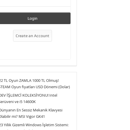
22 TL Oyun ZAMLA 1000 TL Olmuş!
STEAM Oyun fiyatları USD Dönemi (Dolar)
DEV İŞLEMCİ KOLEKSİYONU! Intel
Serüveni ve i5 14600K
Dünyanın En Sessiz Mekanik Klavyesi
Olabilir mi? MSI Vigor GK41
23 Yıllık Gizemli Windows İşletim Sistemi: