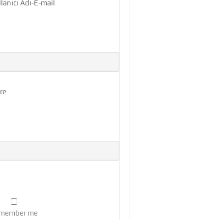
lanıcı Adı-E-mail
 Çözümü
re
member me