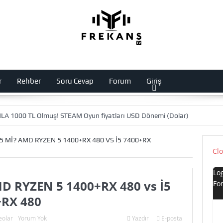
r
Rehber
Soru Cevap
Forum
Giriş
LA 1000 TL Olmuş! STEAM Oyun fiyatları USD Dönemi (Dolar)
LEKSİYONU! Intel Serüveni ve i5 14600K
Dünyanın En Sessiz Mekani
 5 MI? AMD RYZEN 5 1400+RX 480 VS İ5 7400+RX
Cl
i Windows İşletim Sistemi: Longhorn ‘a Yolculuk
2023 Yılında CD ‘
Lo
temi Geliyor! Xiaomi 14 MIUI Yerine HyperOS
MD RYZEN 5 1400+RX 480 vs İ5
Fo
ciye Hava Soğutma Takarsak Ne Olur? 14900K Asus Z790 PRO WiFi
+RX 480
blosuz Mikrofon! Boya Link – Elgato Wave ve Rode VideoMicro
eolar
Yorum Yok
Yazdır
E-posta