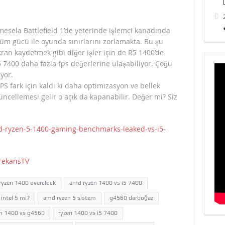
 mesela Battlefield 1’de yeterinde işlemci kanadında
 tüm gücü ile oyunda sınırlarını zorlamakta. Bu şu
ran kaydetmek gibi diğer işler için de R5 1400’de
5 7400 daha fazla fps değerlerine ulaşabiliyor. Çoğu
yor.
FPS fark için kaldı ki daha optimizasyon ve bellek
ncellemesi gelir o açık da kapanabilir. Değer mi? Siz
d-ryzen-5-1400-gaming-benchmarks-leaked-vs-i5-
rekansTV
ryzen 1400 overclock
amd ryzen 1400 vs i5 7400
intel 5 mi?
amd ryzen 5 sistem
g4560 darboğaz
en 1400 vs g4560
ryzen 1400 vs i5 7400