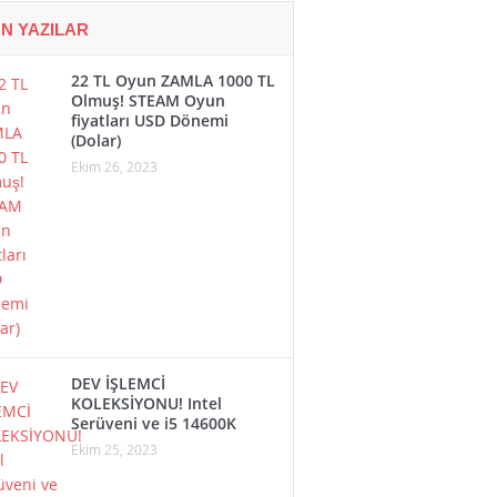
N YAZILAR
22 TL Oyun ZAMLA 1000 TL
Olmuş! STEAM Oyun
fiyatları USD Dönemi
(Dolar)
Ekim 26, 2023
DEV İŞLEMCİ
KOLEKSİYONU! Intel
Serüveni ve i5 14600K
Ekim 25, 2023