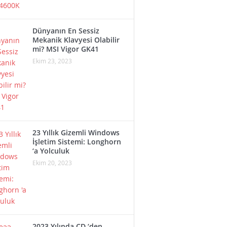
Dünyanın En Sessiz
Mekanik Klavyesi Olabilir
mi? MSI Vigor GK41
Ekim 23, 2023
23 Yıllık Gizemli Windows
İşletim Sistemi: Longhorn
‘a Yolculuk
Ekim 20, 2023
2023 Yılında CD ‘den