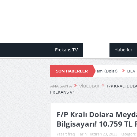
Frekans TV
Videolar
Haberler
L Olmuş! STEAM Oyun fiyatları USD Dönemi (Dolar)
SON HABERLER
DEV İŞLEMCİ KO
ANA SAYFA
VIDEOLAR
F/P KRALI DOL
FREKANS V1
F/P Kralı Dolara Me
Bilgisayarı! 10.759 TL
Yazar:
freq
Tarih:
Haziran 23, 2023
Kategori: