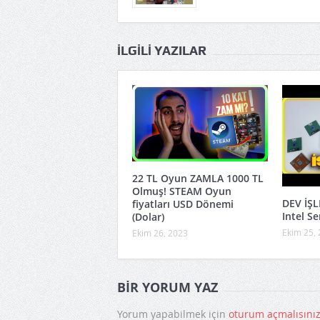
İLGILI YAZILAR
22 TL Oyun ZAMLA 1000 TL
Olmuş! STEAM Oyun
DEV İŞ
fiyatları USD Dönemi
Intel S
(Dolar)
Ekim 25,
Ekim 26, 2023
BIR YORUM YAZ
Yorum yapabilmek için
oturum açmalısını