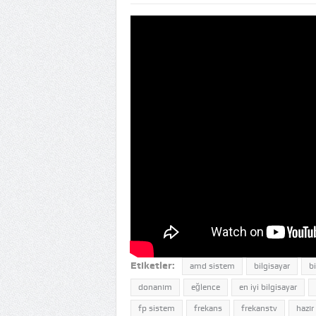
Etiketler:
amd sistem
bilgisayar
b
donanım
eğlence
en iyi bilgisayar
fp sistem
frekans
frekanstv
hazır