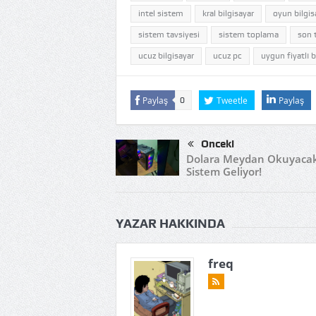
intel sistem
kral bilgisayar
oyun bilgis
sistem tavsiyesi
sistem toplama
son 
ucuz bilgisayar
ucuz pc
uygun fiyatlı b
Paylaş
Tweetle
Paylaş
0
Önceki
Dolara Meydan Okuyaca
Sistem Geliyor!
YAZAR HAKKINDA
freq