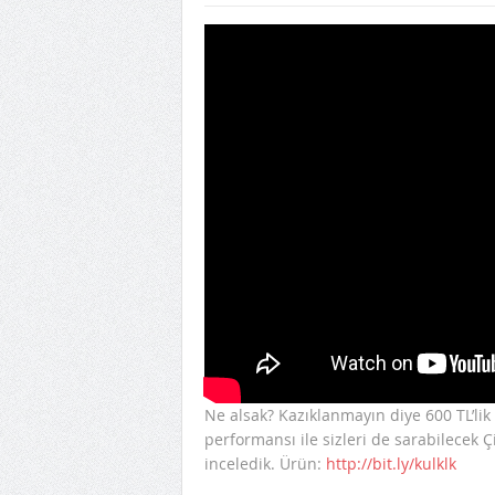
Ne alsak? Kazıklanmayın diye 600 TL’lik 
performansı ile sizleri de sarabilecek 
inceledik. Ürün:
http://bit.ly/kulklk