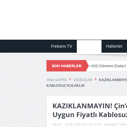
Frekans TV
Videolar
Haberler
A 1000 TL Olmuş! STEAM Oyun fiyatları USD Dönemi (Dolar)
SON HABERLER
DEV İŞ
ANA SAYFA
VIDEOLAR
KAZIKLANMAYIN
KABLOSUZ KULAKLIK
KAZIKLANMAYIN! Çin’d
Uygun Fiyatlı Kablosu
Yazar:
Tarih:
Haziran 14, 2019
Kategori:
Vide