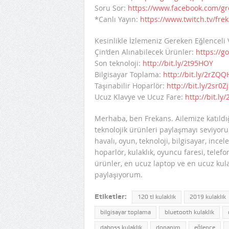
Soru Sor:
https://www.facebook.com/gr
*Canlı Yayın:
https://www.twitch.tv/fre
Kesinlikle İzlemeniz Gereken Eğlenceli 
Çin’den Alınabilecek Ürünler:
https://g
Son teknoloji:
http://bit.ly/2t95HOY
Bilgisayar Toplama:
http://bit.ly/2rZQQ
Taşınabilir Hoparlör:
http://bit.ly/2sr0Z
Ucuz Klavye ve Ucuz Fare:
http://bit.ly
Merhaba, ben Frekans. Ailemize katıldığ
teknolojik ürünleri paylaşmayı seviyoru
havalı, oyun, teknoloji, bilgisayar, incel
hoparlör, kulaklık, oyuncu faresi, telefo
ürünler, en ucuz laptop ve en ucuz kula
paylaşıyorum.
Etiketler:
120 tl kulaklık
2019 kulaklık
bilgisayar toplama
bluetooth kulaklık
daboss kulaklık
donanım
eğlence