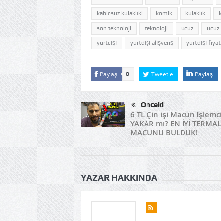
kablosuz kulaklıki
komik
kulaklık
son teknoloji
teknoloji
ucuz
ucuz 
yurtdışı
yurtdışı alışveriş
yurtdışı fiyat
Paylaş
Tweetle
Paylaş
0
Önceki
6 TL Çin işi Macun İşlemc
YAKAR mı? EN İYİ TERMAL
MACUNU BULDUK!
YAZAR HAKKINDA