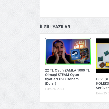
İLGILI YAZILAR
22 TL Oyun ZAMLA 1000 TL
Olmuş! STEAM Oyun
DEV İŞ
fiyatları USD Dönemi
KOLEKSİ
(Dolar)
Serüven
Ekim 26, 2023
Ekim 25,