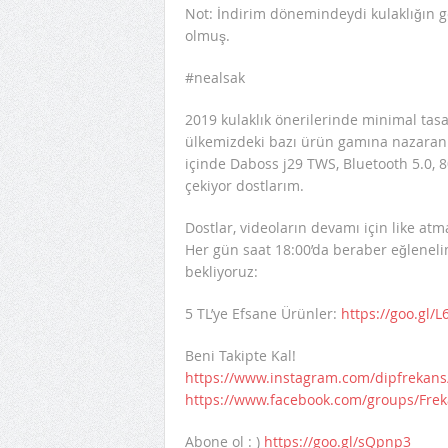
Not: İndirim dönemindeydi kulaklığın g
olmuş.
#nealsak
2019 kulaklık önerilerinde minimal tasarı
ülkemizdeki bazı ürün gamına nazaran 
içinde Daboss j29 TWS, Bluetooth 5.0, 
çekiyor dostlarım.
Dostlar, videoların devamı için like at
Her gün saat 18:00’da beraber eğleneli
bekliyoruz:
5 TL’ye Efsane Ürünler:
https://goo.gl/L
Beni Takipte Kal!
https://www.instagram.com/dipfrekans
https://www.facebook.com/groups/Fre
Abone ol : )
https://goo.gl/sQpnp3